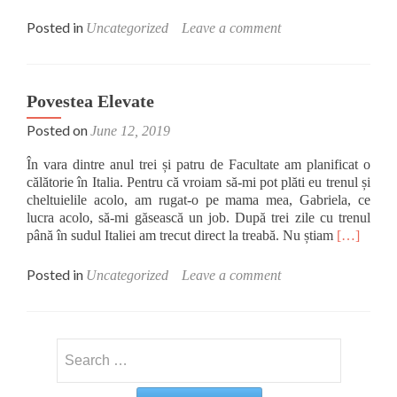
more
about
Posted in
Uncategorized
Leave a comment
Anunț
de
angajare
la
Povestea Elevate
Elevate,
Posted on
agenția
June 12, 2019
noastră
În vara dintre anul trei și patru de Facultate am planificat o
media
călătorie în Italia. Pentru că vroiam să-mi pot plăti eu trenul și
neconvențională.
cheltuielile acolo, am rugat-o pe mama mea, Gabriela, ce
lucra acolo, să-mi găsească un job. După trei zile cu trenul
Read
până în sudul Italiei am trecut direct la treabă. Nu știam
[…]
more
about
Posted in
Uncategorized
Leave a comment
Povestea
Elevate
Search
for: