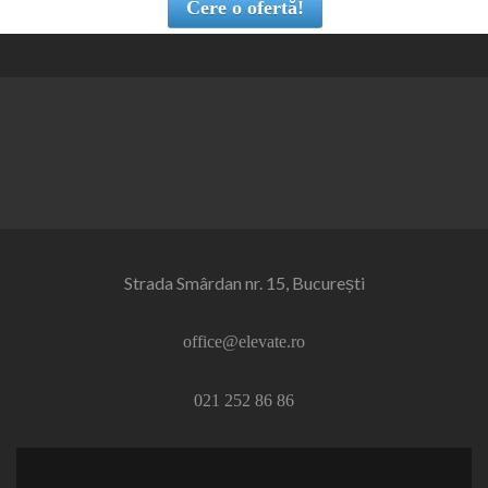
Cere o ofertă!
Strada Smârdan nr. 15, București
office@elevate.ro
021 252 86 86