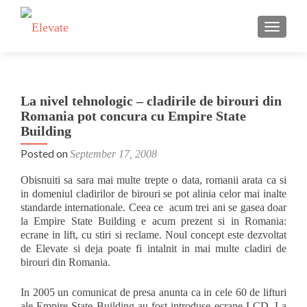
TOGGLE
La nivel tehnologic – cladirile de birouri din
Romania pot concura cu Empire State
Building
Posted on
September 17, 2008
Obisnuiti sa sara mai multe trepte o data, romanii arata ca si
in domeniul cladirilor de birouri se pot alinia celor mai inalte
standarde internationale. Ceea ce acum trei ani se gasea doar
la Empire State Building e acum prezent si in Romania:
ecrane in lift, cu stiri si reclame. Noul concept este dezvoltat
de Elevate si deja poate fi intalnit in mai multe cladiri de
birouri din Romania.
In 2005 un comunicat de presa anunta ca in cele 60 de lifturi
ale Empire State Building au fost introduse ecrane LCD. La