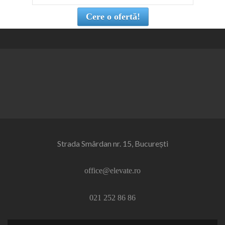
Cere o ofertă!
Strada Smârdan nr. 15, București
office@elevate.ro
021 252 86 86