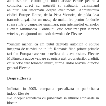
administratorii cladirii pot folosi aceste ecrane pentru a
comunica direct cu angajatii si vizitatorii, transmitand
anunturi sau informatii despre evenimente. Administratia
cladirii Europe House, de la Piata Victoriei, de pilda, le-a
transmis angajatilor un mesaj de multumire pentru fondurile
stranse intr-o campanie umanitara, prin intermediul ecranelor
Elevate Multimedia. Continutul este actualizat prin internet
wireless, cu ajutorul unui soft dezvoltat de Elevate
“Suntem mandri ca am putut dezvolta autohton o solutie
integrata de televiziune in lift, Romania fiind printre primele
tari din Europa care vor beneficia de acest sistem. Elevate
Multimedia aduce valoare adaugata atat proprietarilor cladirii,
cat si celor care folosesc liftul”, afirma Tudor Maxim, director
general Elevate.
Despre Elevate
Infiintata in 2005, compania specializata in publicitatea
indoor Elevate
si-a inceput activitatea cu publicitate in lifturile amplasate in
blocuri