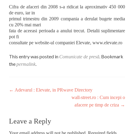
Cifra de afaceri din 2008 s-a ridicat la aproximativ 450 000
de euro, iar in
primul trimestru din 2009 compania a derulat bugete media
cu 20% mai mari
fata de aceeasi perioada a anului trecut. Detalii suplimentare
pot fi
consultate pe website-ul companiei Elevate, www.elevate.ro
This entry was posted in
. Bookmark
Comunicate de presă
the
.
permalink
Post
←
Adevarul : Elevate, in PRwave Directory
wall-street.ro : Cum incepi o
navigation
afacere pe timp de criza
→
Leave a Reply
Your email address will not be published.
Required fields