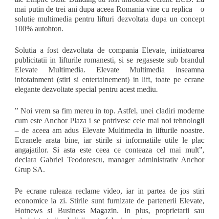
mai putin de trei ani dupa aceea Romania vine cu replica – o
solutie multimedia pentru lifturi dezvoltata dupa un concept
100% autohton.
Solutia a fost dezvoltata de compania Elevate, initiatoarea
publicitatii in lifturile romanesti, si se regaseste sub brandul
Elevate Multimedia. Elevate Multimedia inseamna
infotainment (stiri si entertainement) in lift, toate pe ecrane
elegante dezvoltate special pentru acest mediu.
” Noi vrem sa fim mereu in top. Astfel, unei cladiri moderne
cum este Anchor Plaza i se potrivesc cele mai noi tehnologii
– de aceea am adus Elevate Multimedia in lifturile noastre.
Ecranele arata bine, iar stirile si informatiile utile le plac
angajatilor. Si asta este ceea ce conteaza cel mai mult”,
declara Gabriel Teodorescu, manager administrativ Anchor
Grup SA.
Pe ecrane ruleaza reclame video, iar in partea de jos stiri
economice la zi. Stirile sunt furnizate de partenerii Elevate,
Hotnews si Business Magazin. In plus, proprietarii sau