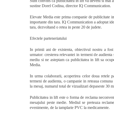
Sunt convins ca publicitatea in lift va deveni si mai 
sustine Dorel Codina, director IQ Communication.
Elevate Media este prima companie de publicitate in l
importante din tara. IQ Communication a adoptat ideea
tara, dezvoltand o retea in peste 20 de judete.
Efectele parteneriatului
In primii ani de existenta, obiectivul nostru a fos
urmator: cresterea relevantei in termeni de audienta s
mediu si ne asteptam ca publicitatea in lift sa ocu
Media.
In urma colaborarii, acoperirea celor doua retele pa
termeni de audienta, o campanie in reteaua comuna po
la mesaj, numarul total de vizualizari depaseste 30 mi
Publicitatea in lift este o forma de reclama neconven
mesajului peste medie. Mediul se preteaza reclame
evenimente, de la tamplarie PVC la medicamente.