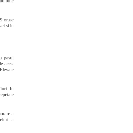
uti bine
 9 orase
ei si in
la pasul
de acest
 Elevate
turi. In
repetate
morare a
luri la