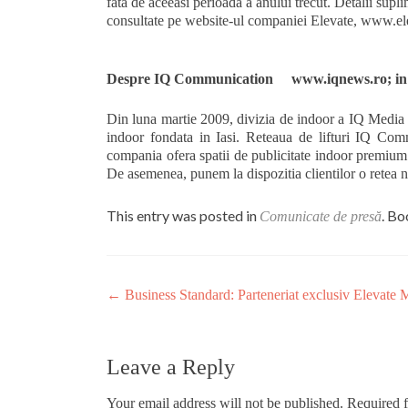
fata de aceeasi perioada a anului trecut. Detalii supli
consultate pe website-ul companiei Elevate, www.el
Despre IQ Communication www.iqnews.ro; in 
Din luna martie 2009, divizia de indoor a IQ Medi
indoor fondata in Iasi. Reteaua de lifturi IQ Comm
compania ofera spatii de publicitate indoor premium i
De asemenea, punem la dispozitia clientilor o retea n
This entry was posted in
. B
Comunicate de presă
Post
←
Business Standard: Parteneriat exclusiv Elevate
navigation
Leave a Reply
Your email address will not be published.
Required f