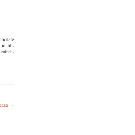
icitate
in lift,
entesti.
zeaza
→