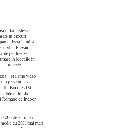
tea indoor Elevate
asate in blocuri
mpania dezvoltand si
e servicii Elevate
parite pe diverse
mare in locatiile in
t si proiecte
edia – reclame video
a in prezent peste
ri din Bucuresti si
citate in lift din
ei Romane de Indoor
50 000 de euro, iar in
e media cu 20% mai mari