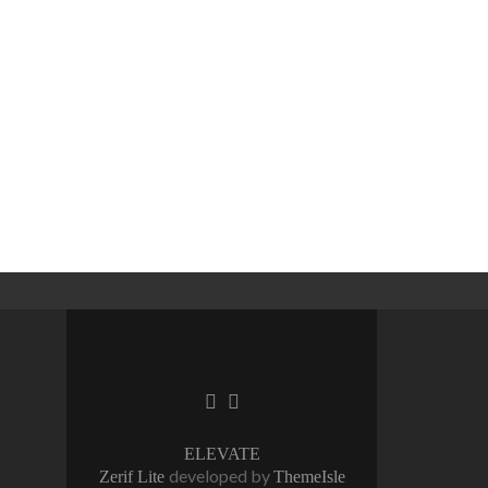
Facebook
Linkedin
link
link
ELEVATE
developed by
Zerif Lite
ThemeIsle