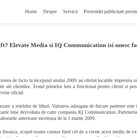
Skip
to
Home
Despre
Servicii
Prezentări publicitate pr
content
lift? Elevate Media si IQ Communication isi unesc fo
area de facto la inceputul anului 2009: au ofertat locatiile impreuna 
 ale clientilor. Testul primelor luni a functionat pentru clienti si pen
evine oficial.
nzare a retelelor de lifturi. Valoarea adaugata de fiecare partener este 
 foarte bine dezvoltata de catre compania IQ Communication. Parteneria
laborarile anterioare inceteaza de la 1 martie 2009.
a fireasca, scopul nostru comun fiind cel de a creste acest mediu de e