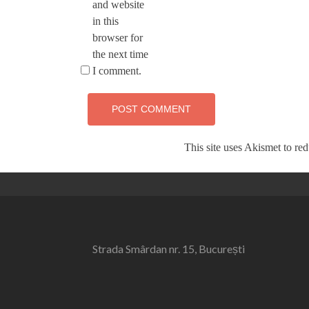
and website
in this
browser for
the next time
I comment.
This site uses Akismet to r
Strada Smârdan nr. 15, București