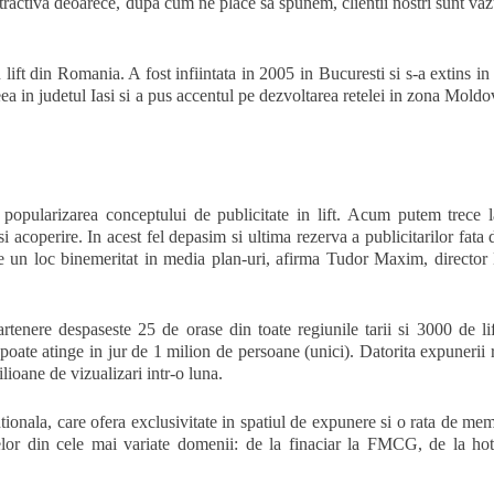
atractiva deoarece, dupa cum ne place sa spunem, clientii nostri sunt vaz
ift din Romania. A fost infiintata in 2005 in Bucuresti si s-a extins in
 in judetul Iasi si a pus accentul pe dezvoltarea retelei in zona Moldov
t popularizarea conceptului de publicitate in lift. Acum putem trece 
i acoperire. In acest fel depasim si ultima rezerva a publicitarilor fata 
pe un loc binemeritat in media plan-uri, afirma Tudor Maxim, director
rtenere despaseste 25 de orase din toate regiunile tarii si 3000 de lif
ate atinge in jur de 1 milion de persoane (unici). Datorita expunerii 
lioane de vizualizari intr-o luna.
tionala, care ofera exclusivitate in spatiul de expunere si o rata de me
lor din cele mai variate domenii: de la finaciar la FMCG, de la hote