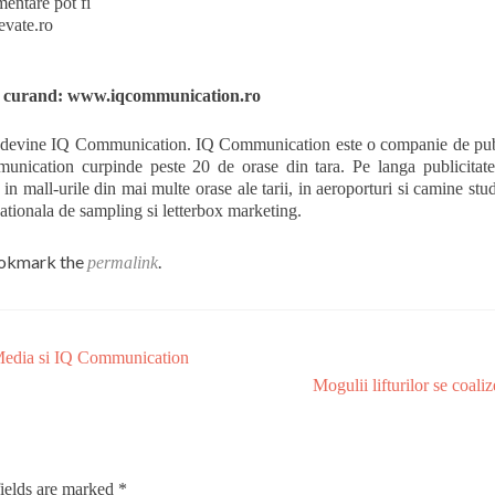
mentare pot fi
evate.ro
curand: www.iqcommunication.ro
a devine IQ Communication. IQ Communication este o companie de publ
unication curpinde peste 20 de orase din tara. Pe langa publicitate 
n mall-urile din mai multe orase ale tarii, in aeroporturi si camine stud
ationala de sampling si letterbox marketing.
ookmark the
.
permalink
 Media si IQ Communication
Mogulii lifturilor se coali
ields are marked
*