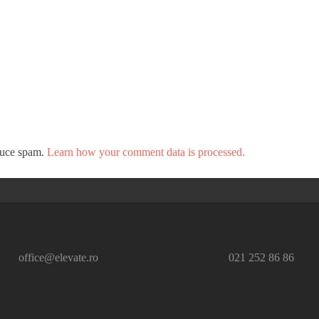
educe spam.
Learn how your comment data is processed.
office@elevate.ro
021 252 86 86