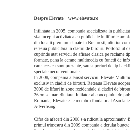
——
Despre Elevate www.elevate.ro
Infiintata in 2005, compania specializata in publicita
si-a inceput activitatea cu publicitate in lifturile ampl
din locatii premium situate in Bucuresti, ulterior co
reteaua publicitara in cladiri de birouri. Portofoliul d
cuprinde atat servicii de afisare clasica pe reclame ti
formate, pana la ecrane multimedia cu functii de infor
care acestea sunt prezente, sau suporturi de tip backli
speciale neconventionale.
In 2008, compania a lansat serviciul Elevate Multim
exclusiv in cladiri de birouri. Reteaua Elevate acoper
3000 de lifturi in zone rezidentiale si cladiri de birou
26 orase mari din tara. Initiator al conceptului de publi
Romania, Elevate este membru fondator al Asociati
Advertising
Cifra de afaceri din 2008 s-a ridicat la aproximativ 4
primul trimestru din 2009 compania a derulat buget