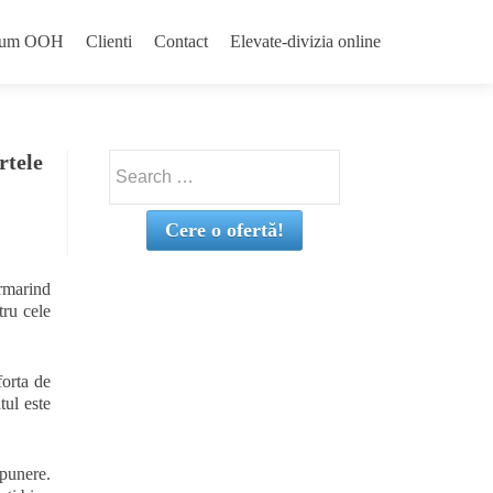
emium OOH
Clienti
Contact
Elevate-divizia online
rtele
Search
for:
Cere o ofertă!
urmarind
tru cele
forta de
tul este
xpunere.