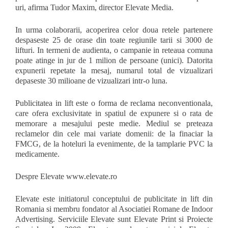
uri, afirma Tudor Maxim, director Elevate Media.
In urma colaborarii, acoperirea celor doua retele partenere
despaseste 25 de orase din toate regiunile tarii si 3000 de
lifturi. In termeni de audienta, o campanie in reteaua comuna
poate atinge in jur de 1 milion de persoane (unici). Datorita
expunerii repetate la mesaj, numarul total de vizualizari
depaseste 30 milioane de vizualizari intr-o luna.
Publicitatea in lift este o forma de reclama neconventionala,
care ofera exclusivitate in spatiul de expunere si o rata de
memorare a mesajului peste medie. Mediul se preteaza
reclamelor din cele mai variate domenii: de la finaciar la
FMCG, de la hoteluri la evenimente, de la tamplarie PVC la
medicamente.
Despre Elevate www.elevate.ro
Elevate este initiatorul conceptului de publicitate in lift din
Romania si membru fondator al Asociatiei Romane de Indoor
Advertising. Serviciile Elevate sunt Elevate Print si Proiecte