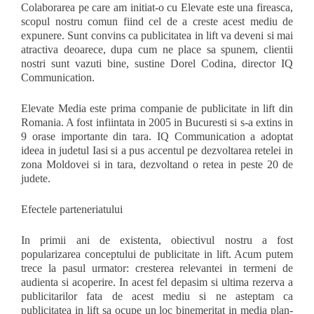
Colaborarea pe care am initiat-o cu Elevate este una fireasca,
scopul nostru comun fiind cel de a creste acest mediu de
expunere. Sunt convins ca publicitatea in lift va deveni si mai
atractiva deoarece, dupa cum ne place sa spunem, clientii
nostri sunt vazuti bine, sustine Dorel Codina, director IQ
Communication.
Elevate Media este prima companie de publicitate in lift din
Romania. A fost infiintata in 2005 in Bucuresti si s-a extins in
9 orase importante din tara. IQ Communication a adoptat
ideea in judetul Iasi si a pus accentul pe dezvoltarea retelei in
zona Moldovei si in tara, dezvoltand o retea in peste 20 de
judete.
Efectele parteneriatului
In primii ani de existenta, obiectivul nostru a fost
popularizarea conceptului de publicitate in lift. Acum putem
trece la pasul urmator: cresterea relevantei in termeni de
audienta si acoperire. In acest fel depasim si ultima rezerva a
publicitarilor fata de acest mediu si ne asteptam ca
publicitatea in lift sa ocupe un loc binemeritat in media plan-