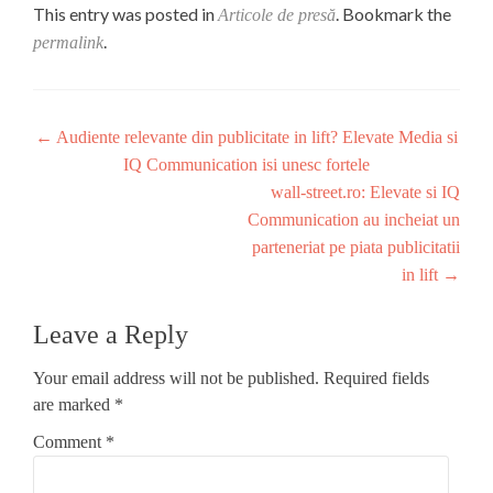
This entry was posted in
. Bookmark the
Articole de presă
.
permalink
Post
←
Audiente relevante din publicitate in lift? Elevate Media si
IQ Communication isi unesc fortele
navigation
wall-street.ro: Elevate si IQ
Communication au incheiat un
parteneriat pe piata publicitatii
in lift
→
Leave a Reply
Your email address will not be published.
Required fields
are marked
*
Comment
*