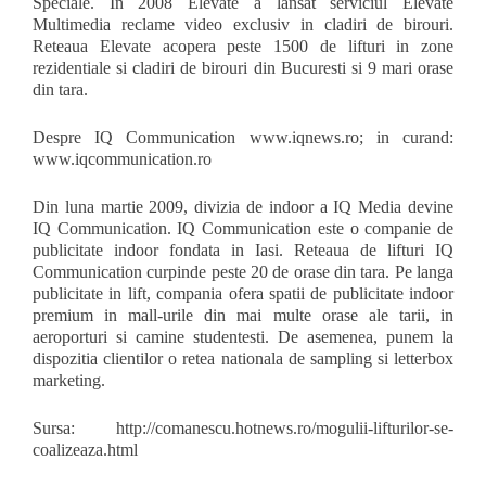
Speciale. In 2008 Elevate a lansat serviciul Elevate
Multimedia reclame video exclusiv in cladiri de birouri.
Reteaua Elevate acopera peste 1500 de lifturi in zone
rezidentiale si cladiri de birouri din Bucuresti si 9 mari orase
din tara.
Despre IQ Communication www.iqnews.ro; in curand:
www.iqcommunication.ro
Din luna martie 2009, divizia de indoor a IQ Media devine
IQ Communication. IQ Communication este o companie de
publicitate indoor fondata in Iasi. Reteaua de lifturi IQ
Communication curpinde peste 20 de orase din tara. Pe langa
publicitate in lift, compania ofera spatii de publicitate indoor
premium in mall-urile din mai multe orase ale tarii, in
aeroporturi si camine studentesti. De asemenea, punem la
dispozitia clientilor o retea nationala de sampling si letterbox
marketing.
Sursa: http://comanescu.hotnews.ro/mogulii-lifturilor-se-
coalizeaza.html