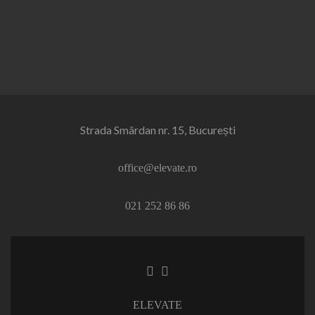
Strada Smârdan nr. 15, București
office@elevate.ro
021 252 86 86
Facebook
Linkedin
link
link
ELEVATE