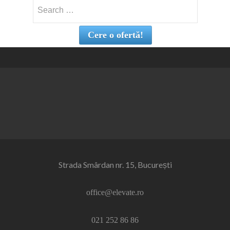
Search
for:
Cere o ofertă!
Strada Smârdan nr. 15, București
office@elevate.ro
021 252 86 86