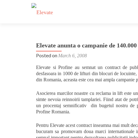
Elevate anunta o campanie de 140.000 E
Posted on
March 6, 2008
Elevate si Profine au semnat un contract de pub
desfasoara in 1000 de lifturi din blocuri de locuinte, a
din Romania, aceasta este cea mai ampla campanie pe
Asocierea marcilor noastre cu reclama in lift este u
simte nevoia reinnoirii tamplariei. Fiind atat de pot
un procentaj semnificativ din bugetul nostru de 
Profine Romania.
Pentru Elevate acest contract inseamna mai mult deca
bucuram sa promovam doua marci internationale im
semnal important pentru dezvoltarea publicitatii in