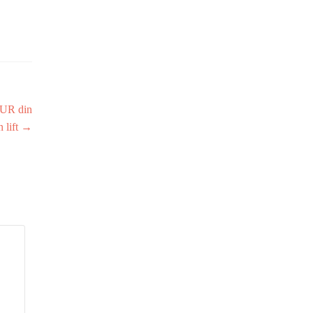
EUR din
n lift
→