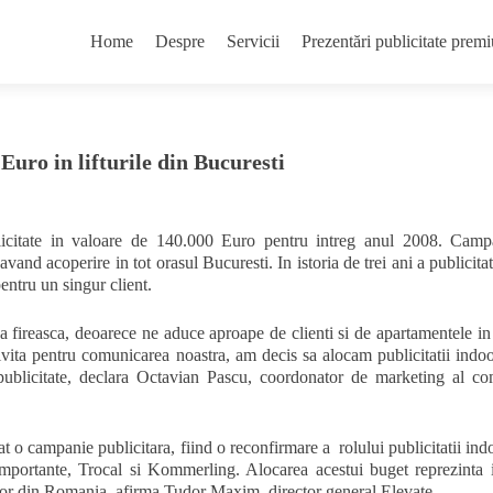
Skip
to
Home
Despre
Servicii
Prezentări publicitate pr
content
uro in lifturile din Bucuresti
licitate in valoare de 140.000 Euro pentru intreg anul 2008. Camp
vand acoperire in tot orasul Bucuresti. In istoria de trei ani a publicitatii
ntru un singur client.
na fireasca, deoarece ne aduce aproape de clienti si de apartamentele in
rivita pentru comunicarea noastra, am decis sa alocam publicitatii indoor
publicitate, declara Octavian Pascu, coordonator de marketing al co
t o campanie publicitara, fiind o reconfirmare a rolului publicitatii in
portante, Trocal si Kommerling. Alocarea acestui buget reprezinta 
door din Romania, afirma Tudor Maxim, director general Elevate.