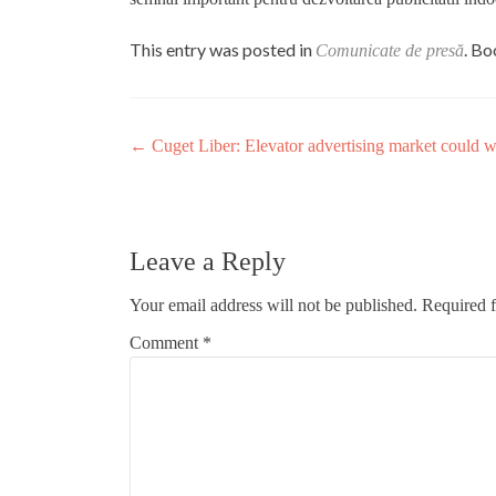
This entry was posted in
. B
Comunicate de presă
Post
←
Cuget Liber: Elevator advertising market could wi
navigation
Leave a Reply
Your email address will not be published.
Required f
Comment
*