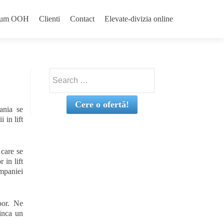
emium OOH
Clienti
Contact
Elevate-divizia online
Search
for:
Cere o ofertă!
ania se
 in lift
 care se
 in lift
mpaniei
door. Ne
inca un