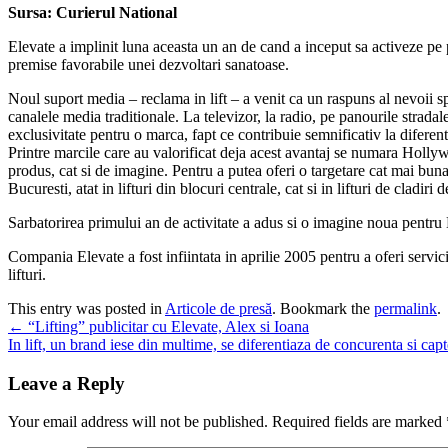
Sursa: Curierul National
Elevate a implinit luna aceasta un an de cand a inceput sa activeze pe 
premise favorabile unei dezvoltari sanatoase.
Noul suport media – reclama in lift – a venit ca un raspuns al nevoii 
canalele media traditionale. La televizor, la radio, pe panourile stradal
exclusivitate pentru o marca, fapt ce contribuie semnificativ la diferent
Printre marcile care au valorificat deja acest avantaj se numara Holl
produs, cat si de imagine. Pentru a putea oferi o targetare cat mai bun
Bucuresti, atat in lifturi din blocuri centrale, cat si in lifturi de cladiri d
Sarbatorirea primului an de activitate a adus si o imagine noua pentru
Compania Elevate a fost infiintata in aprilie 2005 pentru a oferi servici
lifturi.
This entry was posted in
Articole de presă
. Bookmark the
permalink
.
Post
←
“Lifting” publicitar cu Elevate, Alex si Ioana
In lift, un brand iese din multime, se diferentiaza de concurenta si cap
navigation
Leave a Reply
Your email address will not be published.
Required fields are marked