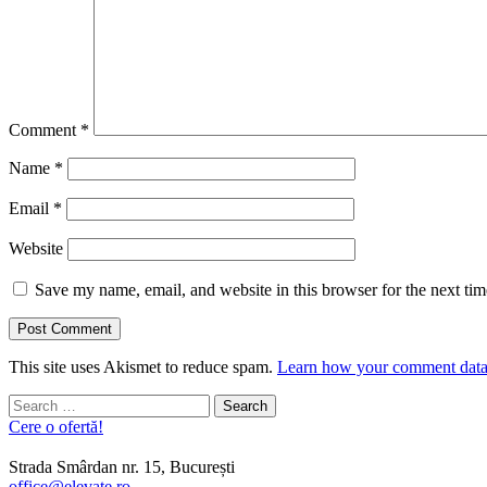
Comment
*
Name
*
Email
*
Website
Save my name, email, and website in this browser for the next ti
This site uses Akismet to reduce spam.
Learn how your comment data 
Search
for:
Cere o ofertă!
Strada Smârdan nr. 15, București
office@elevate.ro