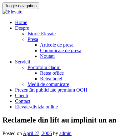
Toggle navigation
Skip
Home
to
Despre
content
Istoric Elevate
Presa
Articole de presa
Comunicate de presa
Noutati
Servicii
Portofoliu cladiri
Retea office
Retea hotel
Medii de comunicare
Prezentări publicitate premium OOH
Clienti
Contact
Elevate-divizia online
Reclamele din lift au implinit un an
Posted on
April 27, 2006
by
admin