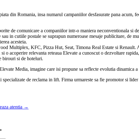
piata din Romania, insa numarul campaniilor desfasurate pana acum, feedb
sporite de comunicare a companiilor intr-o maniera neconventionala si de
e sau in cutiile postale se suprapun numeroase mesaje publicitare, de multe
ierea acesteia.
ywood Multiplex, KFC, Pizza Hut, Seat, Timona Real Estate si Renault. A
a si o acoperire relevanta reteaua Elevate a cunoscut o dezvoltare rapida
e birouri si de hoteluri.
 Elevate Media, imagine care isi propune sa reflecte evolutia dinamica 
i specializate de reclama in lift. Firma urmareste sa fie promotor si lider 
teaza atentia
→
*