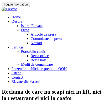
Toggle navigation
Skip
Home
to
Despre
content
Istoric Elevate
Presa
Articole de presa
Comunicate de presa
Noutati
Servicii
Portofoliu cladiri
Retea office
Retea hotel
Medii de comunicare
Prezentări publicitate premium OOH
Clienti
Contact
Elevate-divizia online
Reclama de care nu scapi nici in lift, nici
la restaurant si nici la coafor