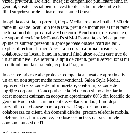
vizual privitorul. De altfel, mesajele campaniilor publicitare sunt, in
general, create special pentru acest tip de spatiu, unele dintre ele
fiind surprinzator de haioase, mai spune Dragan.
In opinia acestuia, in prezent, Oops Media are aproximativ 3.500 de
rame in 500 de locatii din toata tara, pretul de inchiriere al unei rame
pe luna fiind de aproximativ 30 de euro. Beneficiem, de asemenea,
de suportul retelelor McDonald’s si Mol Romania, astfel ca putem
spune ca suntem prezenti in aproape toate orasele mari ale tarii,
explica directorul firmei. Acesta a precizat ca firma incearca sa
colaboreze cu locatii bune, in general fiind alese acelea care trec de
un anumit nivel. Ne referim la tipul de clienti, pretul serviciilor si nu
in ultimul rand la curatenie, explica Dragan.
In ceea ce priveste alte proiecte, compania a lansat de aproximativ
un an un nou suport media neconventional, Salon Style Media,
reprezentat de saloane de infrumusetare, coaforuri, saloane de
ingrijire corporala. Conceptul este la fel de nou si inovator, iar in
acest moment estimam ca acoperim aproximativ 80% din locatiile de
gen din Bucuresti si am inceput dezvoltarea in tara, fiind deja
prezenti in cinci orase mari, a precizat Dragan. Compania
colaboreaza cu clienti din domenii diferite, precum telefonie mobila,
telefonie fixa, farmaceutice, produse cosmetice, dar si cu unele
companii auto si de IT.
Afacerea pe scurt: