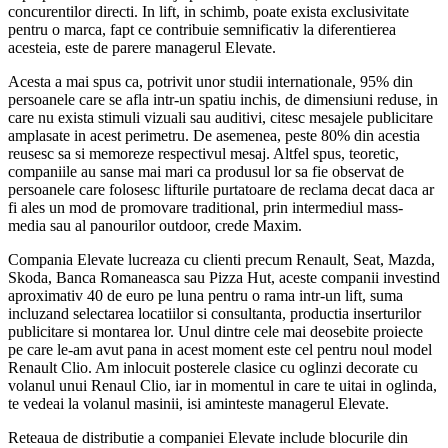
concurentilor directi. In lift, in schimb, poate exista exclusivitate
pentru o marca, fapt ce contribuie semnificativ la diferentierea
acesteia, este de parere managerul Elevate.
Acesta a mai spus ca, potrivit unor studii internationale, 95% din
persoanele care se afla intr-un spatiu inchis, de dimensiuni reduse, in
care nu exista stimuli vizuali sau auditivi, citesc mesajele publicitare
amplasate in acest perimetru. De asemenea, peste 80% din acestia
reusesc sa si memoreze respectivul mesaj. Altfel spus, teoretic,
companiile au sanse mai mari ca produsul lor sa fie observat de
persoanele care folosesc lifturile purtatoare de reclama decat daca ar
fi ales un mod de promovare traditional, prin intermediul mass-
media sau al panourilor outdoor, crede Maxim.
Compania Elevate lucreaza cu clienti precum Renault, Seat, Mazda,
Skoda, Banca Romaneasca sau Pizza Hut, aceste companii investind
aproximativ 40 de euro pe luna pentru o rama intr-un lift, suma
incluzand selectarea locatiilor si consultanta, productia inserturilor
publicitare si montarea lor. Unul dintre cele mai deosebite proiecte
pe care le-am avut pana in acest moment este cel pentru noul model
Renault Clio. Am inlocuit posterele clasice cu oglinzi decorate cu
volanul unui Renaul Clio, iar in momentul in care te uitai in oglinda,
te vedeai la volanul masinii, isi aminteste managerul Elevate.
Reteaua de distributie a companiei Elevate include blocurile din