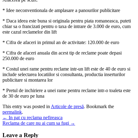
* Idee neconventionala de amplasare a panourilor publicitare
* Daca ideea este buna si originala pentru piata romaneasca, puteti
chiar sa o francizati pentru o taxa de intrare de 3.000 de euro, cum
este cazul reclamelor din lift
* Cifra de afaceri in primul an de activitate: 120.000 de euro
* Cifra de afaceri anuala din acest tip de reclame poate depasi
250.000 de euro
* Costul unei rame pentru reclame intr-un lift este de 40 de euro si
include selectarea locatiilor si consultanta, productia inserturilor
publicitare si montarea lor
* Pretul de inchiriere a unei rame pentru reclame intr-o toaleta este
de 30 de euro pe luna
This entry was posted in
Articole de presă
. Bookmark the
permalink
.
Post
←
In pat cu reclama nefireasca
Reclama de care nu ai cum sa fugi
→
navigation
Leave a Reply