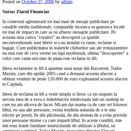
Posted on
October 27, 2006
by
admin
Sursa: Ziarul Financiar
In contextul aglomerarii tot mai mari de mesaje publicitare pe
canalele media traditionale, companiile incearca sa gaseasca locatii
tot mai de impact in care sa isi afiseze mesajele publicitare. Pe
aceasta nisa cativa “creativi” au descoperit ca spatiile
neconventionale sunt libere si s-au instalat cu rame, reclame si
bagaje. Cum publicitatea in toaletele cluburilor sau ale restaurantelor
nu mai este de ceva vreme un fapt neobisnuit, ultima “descoperire” a
celor care cauta noi nise de piata este reclama in lift.
Ideea reclamelor in lift ii apartine unui tanar din Bucuresti, Tudor
Maxim, care din aprilie 2005 cand a demarat aceasta afacere a
obtinut venituri de peste 120.000 de euro exploatand aceasta afacere
in Capitala.
Ideea de reclama in lift a venit simplu si firesc ca un raspuns la
nevoia mea de a avea o indeletnicire intelectuala intr-un rastimp in
care nu am altceva de facut. Mi-am dat seama ca de cate ori folosesc
liftul, eu sau alte persoane, exista tendinta naturala de a te uita
efectiv pe pereti, fie din plictiseala, fie din dorinta de a evita privirile
unor persoane straine cu care imparti liftul. In aceste conditii, mie
imi erau foarte familiare instructiunile de utilizare a liftului, isi
aminteste zambind, Tudor Maxim, managing director Elevate.