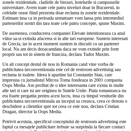
zonele rezidentiale, cladirile de birouri, hotelurile si campusurile
universitare. Avem toate cele patru niveluri doar in Bucuresti, in
celelalte orase fiind prezenta doar reclama in zonele rezidentiale.
Estimam insa ca in perioada urmatoare vom lansa prin intermediul
partenerilor nostri din tara toate cele patru concepte, spune Maxim.
De asemenea, conducerea companiei Elevate intentioneaza ca anul
viitor sa-si extinda afacerea si in alte tari europene. Suntem interesati
de Grecia, iar in acest moment suntem in discutii cu un partener
local. Nu am decis deoacamdata daca ne vom extinde prin forte
proprii sau tot in sistem de franciza, declara Tudor Maxim.
Un alt concept destul de nou in Romania cand vine vorba de
publicitatea neconventionala este cel de restroom advertising sau
reclama in toalete. Ideea ii apartine lui Constantin Stan, care
impreuna cu jurnalistul Mircea Toma fondeaza in 2001 compania
Oops Media. Am profitat de o idee interesanta care exista in multe
alte tari si care isi are originea in Statele Unite. Piata romaneasca nu
era foarte pregatita pentru acest lucru, insa cu timpul veniturile din
publicitatea neconventionala au inceput sa creasca, ceea ce denota o
deschidere a clientilor spre tot ceea ce este nou, declara Cristian
Dragan, director la Oops Media.
Potrivit acestuia, specificul conceptului de restroom advertising este
faptul ca mesajele publicitare trebuie sa surprinda la fiecare contact