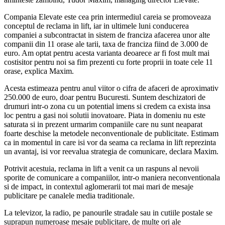
Compania Elevate este cea prin intermediul careia se promoveaza
conceptul de reclama in lift, iar in ultimele luni conducerea
companiei a subcontractat in sistem de franciza afacerea unor alte
companii din 11 orase ale tarii, taxa de franciza fiind de 3.000 de
euro. Am optat pentru acesta varianta deoarece ar fi fost mult mai
costisitor pentru noi sa fim prezenti cu forte proprii in toate cele 11
orase, explica Maxim.
Acesta estimeaza pentru anul viitor o cifra de afaceri de aproximativ
250.000 de euro, doar pentru Bucuresti. Suntem deschizatori de
drumuri intr-o zona cu un potential imens si credem ca exista insa
loc pentru a gasi noi solutii inovatoare. Piata in domeniu nu este
saturata si in prezent urmarim companiile care nu sunt neaparat
foarte deschise la metodele neconventionale de publicitate. Estimam
ca in momentul in care isi vor da seama ca reclama in lift reprezinta
un avantaj, isi vor reevalua strategia de comunicare, declara Maxim.
Potrivit acestuia, reclama in lift a venit ca un raspuns al nevoii
sporite de comunicare a companiilor, intr-o maniera neconventionala
si de impact, in contextul aglomerarii tot mai mari de mesaje
publicitare pe canalele media traditionale.
La televizor, la radio, pe panourile stradale sau in cutiile postale se
suprapun numeroase mesaje publicitare, de multe ori ale